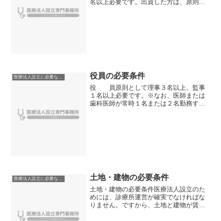
名以上必要です。出資した方は、原則と
して社員になります。出資していない方
でも社員になることはできます。現物出
資（物で出資）も可能です。監事となる
方は出資できません。※一...
役員の必要条件
医療法人設立に必要な条件
役 員原則として理事３名以上、監事
１名以上必要です。※なお、医師または
歯科医師が常時１名または２名勤務する
診療所を１ヶ所のみ開設する医療法人の
場合（いわゆる一人医師医療法人）、都
道府県知事の認可を受ければ、理事は１
名または２名でも可能です...
土地・建物の必要条件
医療法人設立に必要な条件
土地・建物の必要条件医療法人設立のた
めには、診療所運営が確実でなければな
りません。ですから、土地と建物が賃貸
である場合には一定の条件があります。
その条件は、賃貸借契約期間が長期間に